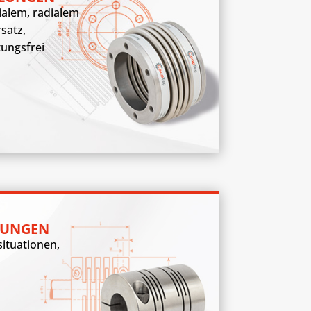
ialem, radialem
satz,
tungsfrei
LUNGEN
situationen,
d