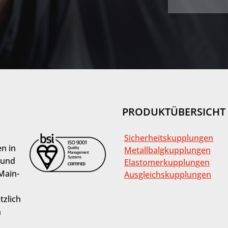
PRODUKTÜBERSICHT
Sicherheitskupplungen
n in
Metallbalgkupplungen
 und
Elastomerkupplungen
Main-
Ausgleichskupplungen
tzlich
h