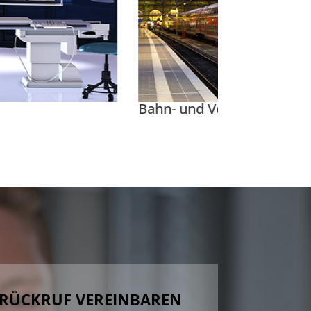
erkehrstechnik
 RÜCKRUF VEREINBAREN