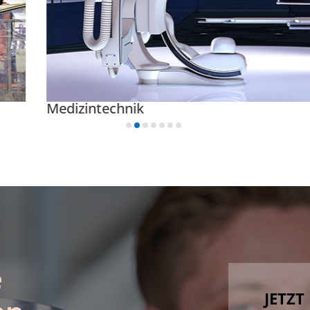
Bahn- und V
e
JETZT