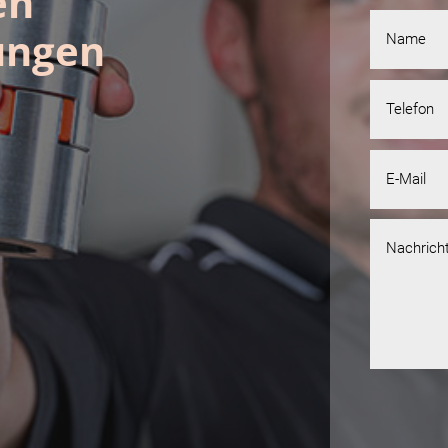
en
ungen